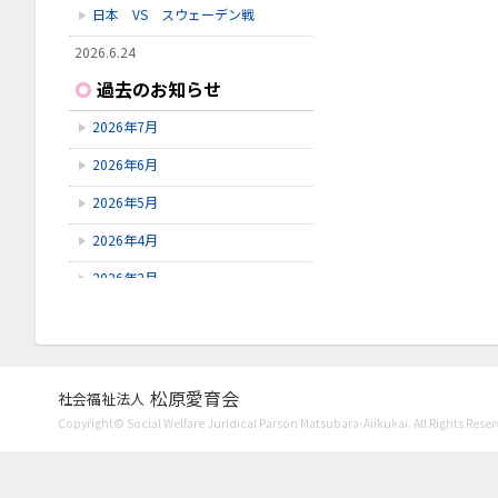
日本 VS スウェーデン戦
2026.6.24
いしかわ動物園に行ってきました
過去のお知らせ
2026.6.23
2026年7月
雪見橋野菜市
2026年6月
2026.6.23
雪見橋の大掃除を行いました。
2026年5月
2026年4月
2026年2月
2026年1月
2025年11月
2025年10月
松原愛育会
社会福祉法人
Copyright© Social Welfare Juridical Parson Matsubara-Aiikukai. All Rights Reser
2025年9月
2025年8月