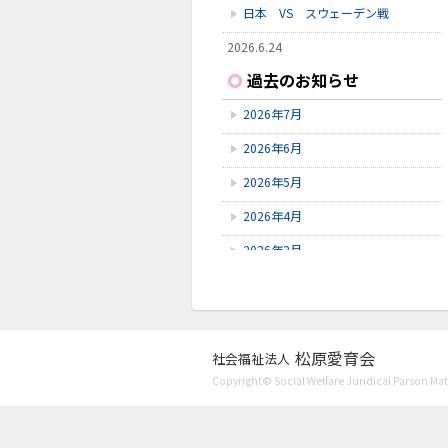
日本 VS スウェーデン戦
2026.6.24
いしかわ動物園に行ってきました
過去のお知らせ
2026.6.23
2026年7月
雪見橋野菜市
2026年6月
2026.6.23
雪見橋の大掃除を行いました。
2026年5月
2026年4月
2026年2月
2026年1月
2025年11月
2025年10月
松原愛育会
社会福祉法人
Copyright© Social Welfare Juridical Parson Mats
2025年9月
2025年8月