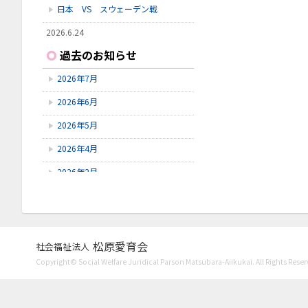
日本 VS スウェーデン戦
2026.6.24
いしかわ動物園に行ってきました
過去のお知らせ
2026.6.23
2026年7月
雪見橋野菜市
2026年6月
2026.6.23
雪見橋の大掃除を行いました。
2026年5月
2026年4月
2026年2月
2026年1月
2025年11月
2025年10月
松原愛育会
社会福祉法人
Copyright© Social Welfare Juridical Parson Matsubara-Aiikukai. All Rights Reser
2025年9月
2025年8月