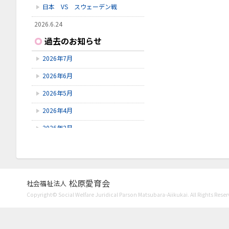
日本 VS スウェーデン戦
2026.6.24
いしかわ動物園に行ってきました
過去のお知らせ
2026.6.23
2026年7月
雪見橋野菜市
2026年6月
2026.6.23
雪見橋の大掃除を行いました。
2026年5月
2026年4月
2026年2月
2026年1月
2025年11月
2025年10月
松原愛育会
社会福祉法人
Copyright© Social Welfare Juridical Parson Matsubara-Aiikukai. All Rights Reser
2025年9月
2025年8月