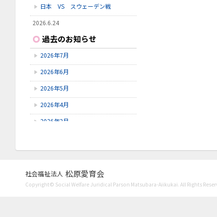
日本 VS スウェーデン戦
2026.6.24
いしかわ動物園に行ってきました
過去のお知らせ
2026.6.23
2026年7月
雪見橋野菜市
2026年6月
2026.6.23
雪見橋の大掃除を行いました。
2026年5月
2026年4月
2026年2月
2026年1月
2025年11月
2025年10月
松原愛育会
社会福祉法人
Copyright© Social Welfare Juridical Parson Matsubara-Aiikukai. All Rights Reser
2025年9月
2025年8月