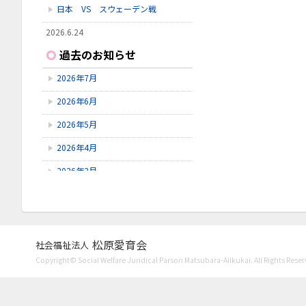
日本 VS スウェーデン戦
2026.6.24
いしかわ動物園に行ってきました
過去のお知らせ
2026.6.23
2026年7月
雪見橋野菜市
2026年6月
2026.6.23
雪見橋の大掃除を行いました。
2026年5月
2026年4月
2026年2月
2026年1月
2025年11月
2025年10月
松原愛育会
社会福祉法人
Copyright© Social Welfare Juridical Parson Matsubara-Aiikukai. All Rights Reser
2025年9月
2025年8月