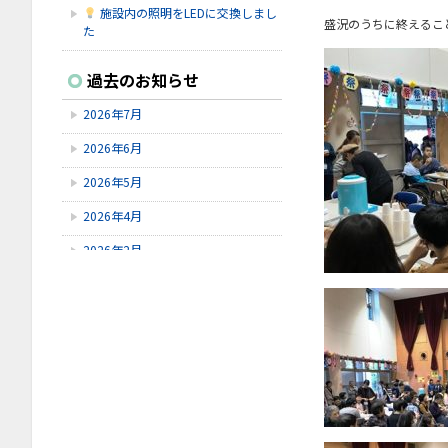
施設内の照明をLEDに交換しまし
盛況のうちに終えるこ
た
2026.7.16
過去のお知らせ
シェイクアウト石川
2026年7月
2026.7.9
6/9～6/28にゆずオレンジ周年祭が
2026年6月
ありました。
2026年5月
2026.7.9
赤しそを使ってジュースを作りまし
2026年4月
た！
2026年2月
2026年1月
2025年12月
2025年11月
2025年10月
2025年8月