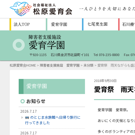
〒920-1135
石川県金沢市北袋町イ101
Tel 076-235-8800
Fax 07
松原愛育会HOME
>
障害者支援施設 愛育学園
>
未分類
> 愛育祭 雨天ながらも盛
2018年9月30日
愛育祭 雨天
お知らせ
愛育学園 愛育祭。
2026.7.17
のとじま水族館へ日帰り旅行に
あいにくの天候となり
行ってきました
多くのボランティアの
2026.7.17