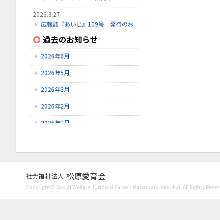
2026.3.27
広報誌『あいじ』109号 発行のお
知らせ
過去のお知らせ
2026.3.24
2026年6月
初診受付方法 見直しのお知らせ
2026年5月
2026.2.28
3月こみちクラブのお知らせ
2026年3月
2026年2月
2026年1月
2025年12月
2025年11月
2025年10月
松原愛育会
社会福祉法人
Copyright© Social Welfare Juridical Parson Matsubara-Aiikukai. All Rights Reser
2025年9月
2025年8月