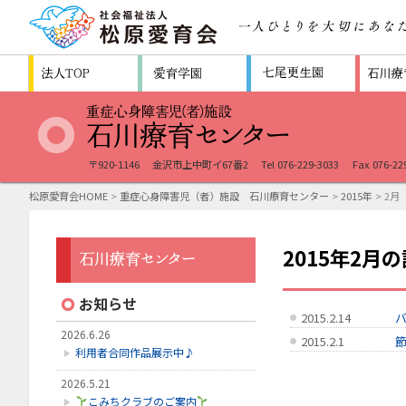
〒920-1146
金沢市上中町イ67番2
Tel 076-229-3033
Fax 076-22
松原愛育会HOME
>
重症心身障害児（者）施設 石川療育センター
>
2015年
> 2月
2015年2月
お知らせ
2015.2.14
2026.6.26
2015.2.1
利用者合同作品展示中♪
2026.5.21
こみちクラブのご案内