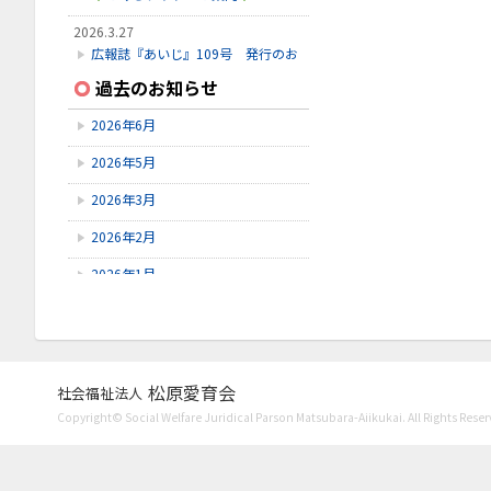
2026.3.27
広報誌『あいじ』109号 発行のお
知らせ
過去のお知らせ
2026.3.24
2026年6月
初診受付方法 見直しのお知らせ
2026年5月
2026.2.28
3月こみちクラブのお知らせ
2026年3月
2026年2月
2026年1月
2025年12月
2025年11月
2025年10月
松原愛育会
社会福祉法人
Copyright© Social Welfare Juridical Parson Matsubara-Aiikukai. All Rights Reser
2025年9月
2025年8月