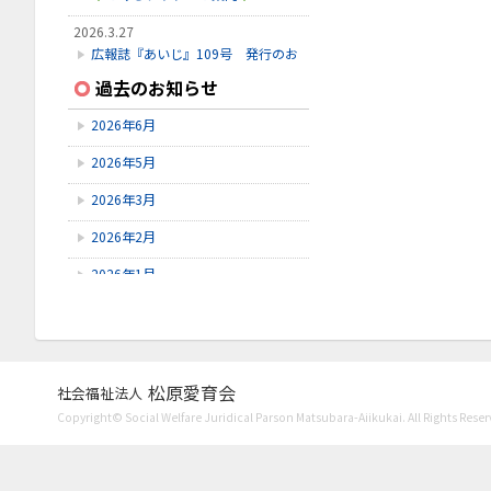
2026.3.27
広報誌『あいじ』109号 発行のお
知らせ
過去のお知らせ
2026.3.24
2026年6月
初診受付方法 見直しのお知らせ
2026年5月
2026.2.28
3月こみちクラブのお知らせ
2026年3月
2026年2月
2026年1月
2025年12月
2025年11月
2025年10月
松原愛育会
社会福祉法人
Copyright© Social Welfare Juridical Parson Matsubara-Aiikukai. All Rights Reser
2025年9月
2025年8月