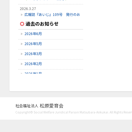
2026.3.27
広報誌『あいじ』109号 発行のお
知らせ
過去のお知らせ
2026.3.24
2026年6月
初診受付方法 見直しのお知らせ
2026年5月
2026.2.28
3月こみちクラブのお知らせ
2026年3月
2026年2月
2026年1月
2025年12月
2025年11月
2025年10月
松原愛育会
社会福祉法人
Copyright© Social Welfare Juridical Parson Matsubara-Aiikukai. All Rights Reser
2025年9月
2025年8月