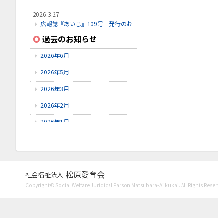
2026.3.27
広報誌『あいじ』109号 発行のお
知らせ
過去のお知らせ
2026.3.24
2026年6月
初診受付方法 見直しのお知らせ
2026年5月
2026.2.28
3月こみちクラブのお知らせ
2026年3月
2026年2月
2026年1月
2025年12月
2025年11月
2025年10月
松原愛育会
社会福祉法人
Copyright© Social Welfare Juridical Parson Matsubara-Aiikukai. All Rights Reser
2025年9月
2025年8月