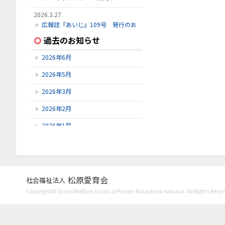
2026.3.27
広報誌『あいじ』109号 発行のお
知らせ
過去のお知らせ
2026.3.24
2026年6月
初診受付方法 見直しのお知らせ
2026年5月
2026.2.28
3月こみちクラブのお知らせ
2026年3月
2026年2月
2026年1月
2025年12月
2025年11月
2025年10月
松原愛育会
社会福祉法人
Copyright© Social Welfare Juridical Parson Matsubara-Aiikukai. All Rights Reser
2025年9月
2025年8月