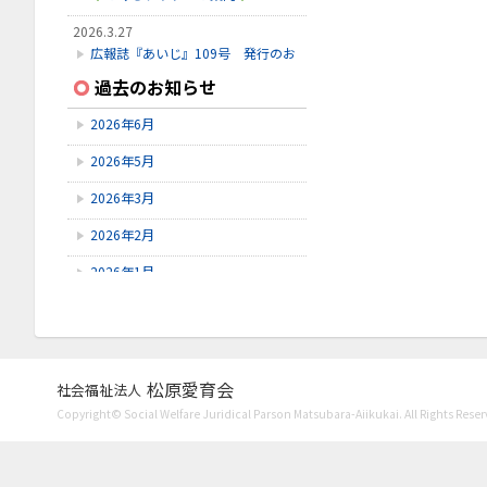
2026.3.27
広報誌『あいじ』109号 発行のお
知らせ
過去のお知らせ
2026.3.24
2026年6月
初診受付方法 見直しのお知らせ
2026年5月
2026.2.28
3月こみちクラブのお知らせ
2026年3月
2026年2月
2026年1月
2025年12月
2025年11月
2025年10月
松原愛育会
社会福祉法人
Copyright© Social Welfare Juridical Parson Matsubara-Aiikukai. All Rights Reser
2025年9月
2025年8月