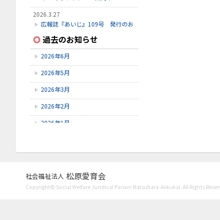
2026.3.27
広報誌『あいじ』109号 発行のお
知らせ
過去のお知らせ
2026.3.24
2026年6月
初診受付方法 見直しのお知らせ
2026年5月
2026.2.28
3月こみちクラブのお知らせ
2026年3月
2026年2月
2026年1月
2025年12月
2025年11月
2025年10月
松原愛育会
社会福祉法人
Copyright© Social Welfare Juridical Parson Matsubara-Aiikukai. All Rights Reser
2025年9月
2025年8月