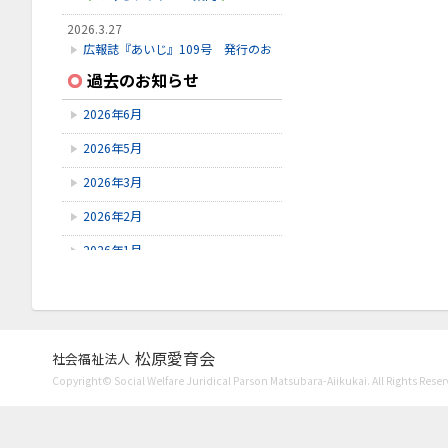
2026.3.27
広報誌『あいじ』109号 発行のお
知らせ
過去のお知らせ
2026.3.24
2026年6月
初診受付方法 見直しのお知らせ
2026年5月
2026.2.28
3月こみちクラブのお知らせ
2026年3月
2026年2月
2026年1月
2025年12月
2025年11月
2025年10月
松原愛育会
社会福祉法人
Copyright© Social Welfare Juridical Parson Matsubara-Aiikukai. All Rights Reser
2025年9月
2025年8月