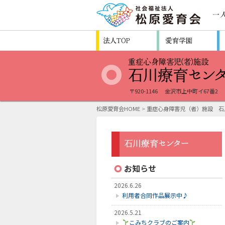
〒920-1146
金沢市上中町イ67番2
松原愛育会HOME
>
重症心身障害児（者）施設 石
お知らせ
2026.6.26
利用者合同作品展示中♪
2026.5.21
こみちクラブのご案内