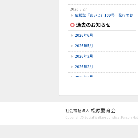
2026.3.27
広報誌『あいじ』109号 発行のお
知らせ
過去のお知らせ
2026.3.24
2026年6月
初診受付方法 見直しのお知らせ
2026年5月
2026.2.28
3月こみちクラブのお知らせ
2026年3月
2026年2月
2026年1月
2025年12月
2025年11月
2025年10月
松原愛育会
社会福祉法人
Copyright© Social Welfare Juridical Parson Mats
2025年9月
2025年8月