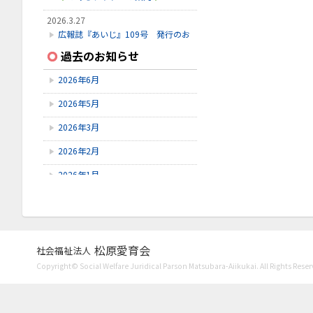
2026.3.27
広報誌『あいじ』109号 発行のお
知らせ
過去のお知らせ
2026.3.24
2026年6月
初診受付方法 見直しのお知らせ
2026年5月
2026.2.28
3月こみちクラブのお知らせ
2026年3月
2026年2月
2026年1月
2025年12月
2025年11月
2025年10月
松原愛育会
社会福祉法人
Copyright© Social Welfare Juridical Parson Matsubara-Aiikukai. All Rights Reser
2025年9月
2025年8月