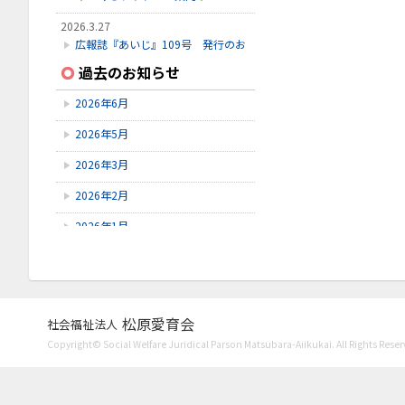
2026.3.27
広報誌『あいじ』109号 発行のお
知らせ
過去のお知らせ
2026.3.24
2026年6月
初診受付方法 見直しのお知らせ
2026年5月
2026.2.28
3月こみちクラブのお知らせ
2026年3月
2026年2月
2026年1月
2025年12月
2025年11月
2025年10月
松原愛育会
社会福祉法人
Copyright© Social Welfare Juridical Parson Matsubara-Aiikukai. All Rights Reser
2025年9月
2025年8月