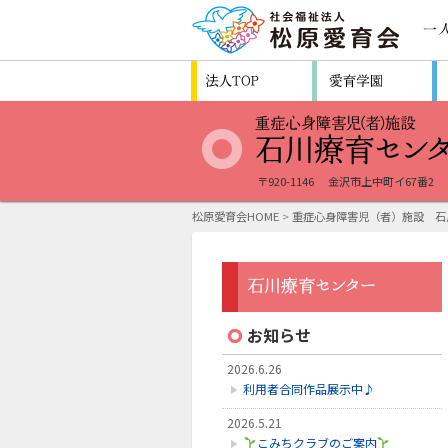
〒920-1146
金沢市上中町イ67番2
松原愛育会HOME
>
重症心身障害児（者）施設 石
お知らせ
2026.6.26
利用者合同作品展示中♪
2026.5.21
こみちクラブのご案内