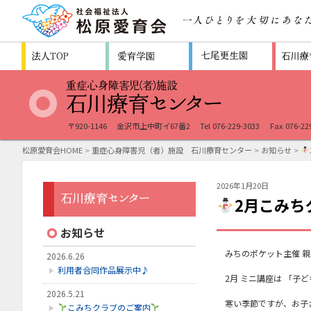
〒920-1146
金沢市上中町イ67番2
Tel 076-229-3033
Fax 076-22
松原愛育会HOME
>
重症心身障害児（者）施設 石川療育センター
>
お知らせ
>
2026年1月20日
2月こみち
お知らせ
みちのポケット主催 親
2026.6.26
利用者合同作品展示中♪
2月 ミニ講座は 「子
2026.5.21
寒い季節ですが、お子
こみちクラブのご案内